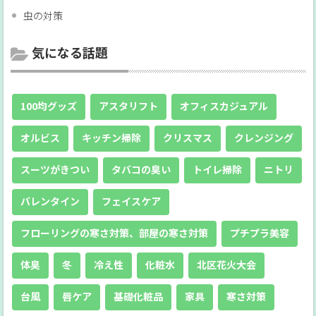
虫の対策
気になる話題
100均グッズ
アスタリフト
オフィスカジュアル
オルビス
キッチン掃除
クリスマス
クレンジング
スーツがきつい
タバコの臭い
トイレ掃除
ニトリ
バレンタイン
フェイスケア
フローリングの寒さ対策、部屋の寒さ対策
プチプラ美容
体臭
冬
冷え性
化粧水
北区花火大会
台風
唇ケア
基礎化粧品
家具
寒さ対策