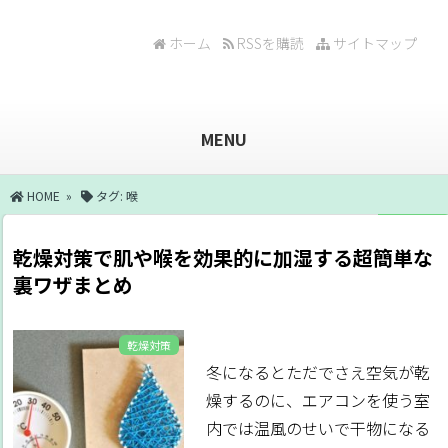
ホーム
RSSを購読
サイトマップ
MENU
HOME
»
タグ:
喉
乾燥対策で肌や喉を効果的に加湿する超簡単な
裏ワザまとめ
乾燥対策
冬になるとただでさえ空気が乾
燥するのに、エアコンを使う室
内では温風のせいで干物になる