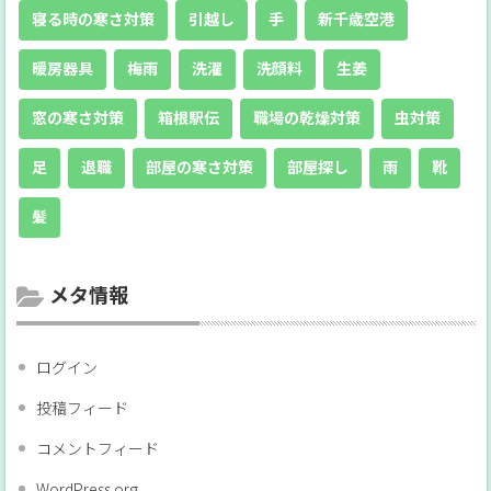
寝る時の寒さ対策
引越し
手
新千歳空港
暖房器具
梅雨
洗濯
洗顔料
生姜
窓の寒さ対策
箱根駅伝
職場の乾燥対策
虫対策
足
退職
部屋の寒さ対策
部屋探し
雨
靴
髪
メタ情報
ログイン
投稿フィード
コメントフィード
WordPress.org