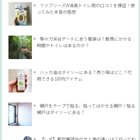
ファブリーズW消臭トイレ用の口コミを検証！使
ってみた本音の感想
等々力渓谷デートにあう服装は？散策にかかる
時間やトイレはあるのか？
ハッカ油はダイソーにある？売り場はどこ？代
用できる100均アイテム
網戸をテープで貼る、貼ってはがせる網戸！貼る
網戸はダイソーにある？
【レポ】都庁展望台の北と南の違いは？行ってわ