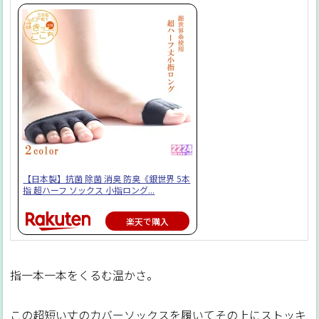
【日本製】抗菌 除菌 消臭 防臭《銀世界 5本
指 超ハーフ ソックス 小指ロング...
楽天で購入
指一本一本をくるむ温かさ。
この超短い丈のカバーソックスを履いてその上にストッキ