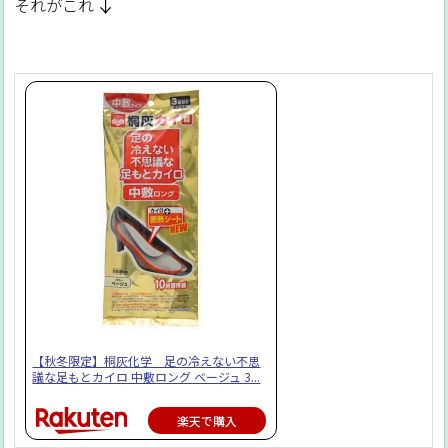
↓
それがこれ
【秋冬限定】桐灰化学 足の冷えない不思
議な足もとカイロ 中敷ロング ベージュ 3...
楽天で購入