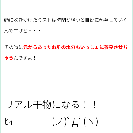
顔に吹きかけたミストは時間が経つと自然に蒸発していく
んですけど・・・
その時に
元からあったお肌の水分もいっしょに蒸発させち
ゃう
んですよ！
リアル干物になる！！
ﾋｨ────(ノ)ﾟДﾟ(ヽ)───
─!!