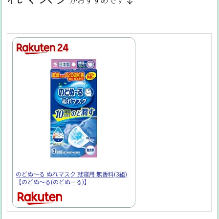
がおすすめです
のどぬ〜る ぬれマスク 就寝用 無香料(3組)
【のどぬ〜る(のどぬーる)】