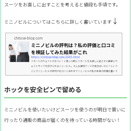
スーツをお直しに出すことを考えると値段も手頃です。
↓
ミニノビルについてはこちらに詳しく書いています
chitose-blog.com
ミニノビルの評判は？私の評価と口コミ
を検証してみた結果がこれ
https://chitose-blog.com/2545.html
スカートのウェストがきつい！と思った時にスカートをお直しに出さずに簡単にウ
ェストサイズを広げられるミニノビル。そんな便利グッズの実力はいかに？という
ことでミニノビルの評判や口コミとあわせてミニノビルの私の本音の評価を書いて
おきますね～ミニノビルとは？久しぶりにスーツが必要になってクローゼットから
引っ張り出したら、あれ？スカートのウェストがパッツパツ！？っていうかホック
が閉まらない・・・派遣社員として働いているとスーツって職場が変わる面接の時
ホックを安全ピンで留める
くらいしか着ないのでこういうドキッとすることが時々あ...
ミニノビルを使いたいけどスーツを使うのが明日で買いに
行ったり通販の商品が届くのを待っている時間がない！