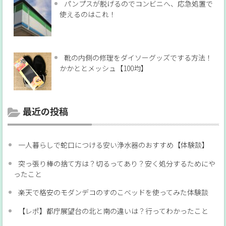
パンプスが脱げるのでコンビニへ、応急処置で
使えるのはこれ！
靴の内側の修理をダイソーグッズでする方法！
かかととメッシュ【100均】
最近の投稿
一人暮らしで蛇口につける安い浄水器のおすすめ【体験談】
突っ張り棒の捨て方は？切るってあり？安く処分するためにや
ったこと
楽天で格安のモダンデコのすのこベッドを使ってみた体験談
【レポ】都庁展望台の北と南の違いは？行ってわかったこと