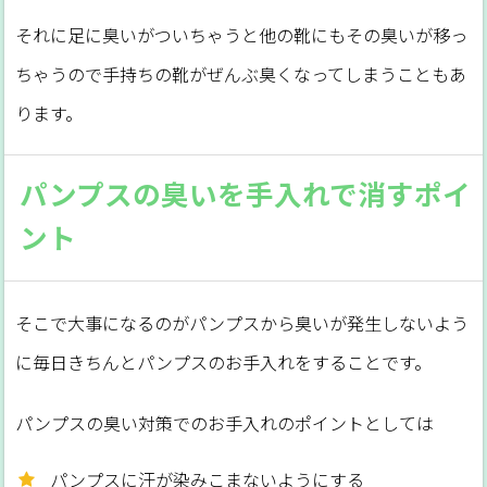
それに足に臭いがついちゃうと他の靴にもその臭いが移っ
ちゃうので手持ちの靴がぜんぶ臭くなってしまうこともあ
ります。
パンプスの臭いを手入れで消すポイ
ント
そこで大事になるのがパンプスから臭いが発生しないよう
に毎日きちんとパンプスのお手入れをすることです。
パンプスの臭い対策でのお手入れのポイントとしては
パンプスに汗が染みこまないようにする