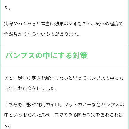
た。
実際やってみると本当に効果のあるものと、気休め程度で
全然暖かくならないものがあります。
パンプスの中にする対策
あと、足先の寒さを解消したいと思ってパンプスの中にも
あれこれ対策をしました。
こちらも中敷や靴用カイロ、フットカバーなどパンプスの
中という限られたスペースでできる防寒対策をあれこれ試
す。