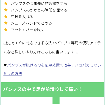
パンプスのつま先に詰め物をする
パンプスのかかとの隙間を埋める
中敷を入れる
シューズバンドでとめる
フットカバーを履く
出先ですぐに対応できる方法やパンプス専用の便利アイテ
↓
ムなど詳しいやり方はこちらに書いてます
▼
パンプスが脱げるのを応急処置で改善！パカパカしない
５つの方法
パンプスの中で足が前滑りして痛い！