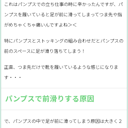
これはパンプスでの立ち仕事の時に辛かったんですが、パ
ンプスを履いていると足が前に滑ってしまってつま先や指
がめちゃくちゃ痛いんですよね＞＜
特にパンプスとストッキングの組み合わせだとパンプスの
前のスペースに足が滑り落ちてしまう！
正直、つま先だけで靴を履いているような感じになりま
す・・・
パンプスで前滑りする原因
で、パンプスの中で足が前に滑ってしまう原因は大きく２