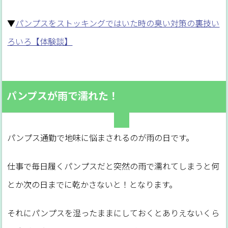
▼
パンプスをストッキングではいた時の臭い対策の裏技い
ろいろ【体験談】
パンプスが雨で濡れた！
パンプス通勤で地味に悩まされるのが雨の日です。
仕事で毎日履くパンプスだと突然の雨で濡れてしまうと何
とか次の日までに乾かさないと！となります。
それにパンプスを湿ったままにしておくとありえないくら