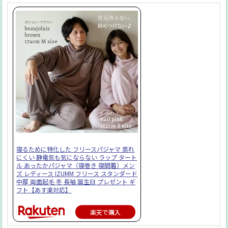
寝るために特化した フリースパジャマ 蒸れ
にくい 静電気も気にならない ラップ タート
ル あったかパジャマ（寝巻き 寝間着）メン
ズ レディース IZUMM フリース スタンダード
中厚 両面起毛 冬 長袖 誕生日 プレゼント ギ
フト【あす楽対応】
楽天で購入