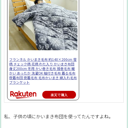
フランネル かいまき毛布 約140×200cm 雪
柄 チェック柄 花柄 わた入り かいまき布団
身丈200cm 冬用 かい巻き毛布 掻巻毛布 暖
かい あったか 洗濯OK 袖付き毛布 着る毛布
夜着布団 夜着毛布 毛布かいまき 綿入れ毛布
ブランケット
楽天で購入
私、子供の頃にかいまき布団を使ってたんですよね。