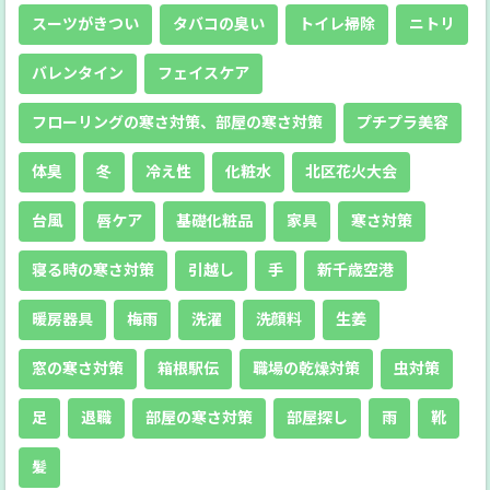
スーツがきつい
タバコの臭い
トイレ掃除
ニトリ
バレンタイン
フェイスケア
フローリングの寒さ対策、部屋の寒さ対策
プチプラ美容
体臭
冬
冷え性
化粧水
北区花火大会
台風
唇ケア
基礎化粧品
家具
寒さ対策
寝る時の寒さ対策
引越し
手
新千歳空港
暖房器具
梅雨
洗濯
洗顔料
生姜
窓の寒さ対策
箱根駅伝
職場の乾燥対策
虫対策
足
退職
部屋の寒さ対策
部屋探し
雨
靴
髪