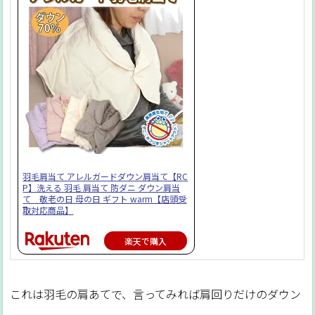
羽毛肩当て アレルガードダウン肩当て【RC
P】洗える 羽毛 肩当て 防ダニ ダウン肩当
て 敬老の日 母の日 ギフト warm【店頭受
取対応商品】
楽天で購入
これは羽毛の肩あてで、言ってみれば肩回りだけのダウン