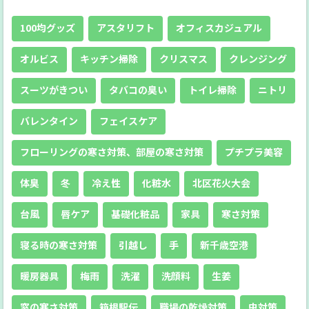
100均グッズ
アスタリフト
オフィスカジュアル
オルビス
キッチン掃除
クリスマス
クレンジング
スーツがきつい
タバコの臭い
トイレ掃除
ニトリ
バレンタイン
フェイスケア
フローリングの寒さ対策、部屋の寒さ対策
プチプラ美容
体臭
冬
冷え性
化粧水
北区花火大会
台風
唇ケア
基礎化粧品
家具
寒さ対策
寝る時の寒さ対策
引越し
手
新千歳空港
暖房器具
梅雨
洗濯
洗顔料
生姜
窓の寒さ対策
箱根駅伝
職場の乾燥対策
虫対策