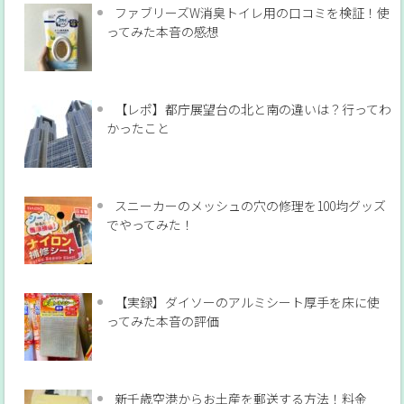
ファブリーズW消臭トイレ用の口コミを検証！使
ってみた本音の感想
【レポ】都庁展望台の北と南の違いは？行ってわ
かったこと
スニーカーのメッシュの穴の修理を100均グッズ
でやってみた！
【実録】ダイソーのアルミシート厚手を床に使
ってみた本音の評価
新千歳空港からお土産を郵送する方法！料金