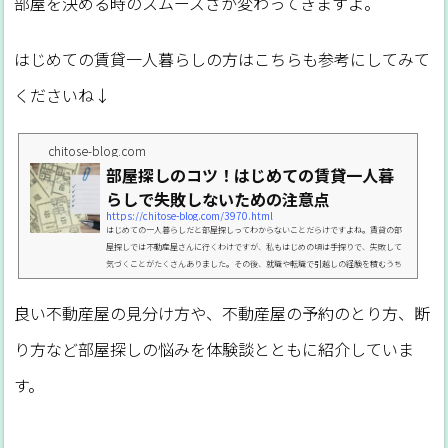
部屋を決める時のスムーズさが変わってきますよ。
はじめての賃貸一人暮らしの方はこちらも参考にしてみて
くださいね↓
chitose-blog.com
部屋探しのコツ！はじめての賃貸一人暮
らしで失敗しないための注意点
https://chitose-blog.com/3970.html
はじめての一人暮らしだと部屋探しってわからないことだらけですよね。賃貸の部
屋探しでは不動産屋さんに行くわけですが、私もはじめの頃は手探りで、失敗して
気づくことがたくさんありました。その後、就職や転職で引越しの経験を積むうち
に部屋探しもだいぶスムーズにできるようになってきました。そこで、「はじめて
不動産屋さんに行く時に知っておきたかったなぁ」というポイントなどを私の体験
良い不動産屋の見分け方や、不動産屋の予約のとり方、断
談からまとめておきますね。部屋探しはいつから始める？そもそも部屋探しってい
つから始めればいいのか、これ、意外とわからなくないで...
り方など部屋探しの悩みを体験談とともに紹介していま
す。