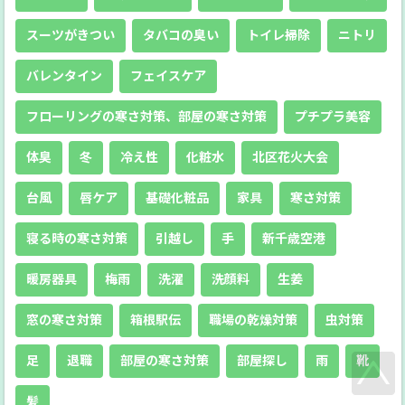
スーツがきつい
タバコの臭い
トイレ掃除
ニトリ
バレンタイン
フェイスケア
フローリングの寒さ対策、部屋の寒さ対策
プチプラ美容
体臭
冬
冷え性
化粧水
北区花火大会
台風
唇ケア
基礎化粧品
家具
寒さ対策
寝る時の寒さ対策
引越し
手
新千歳空港
暖房器具
梅雨
洗濯
洗顔料
生姜
窓の寒さ対策
箱根駅伝
職場の乾燥対策
虫対策
足
退職
部屋の寒さ対策
部屋探し
雨
靴
髪