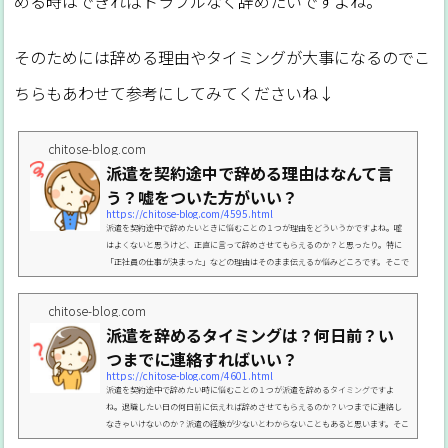
める時はできればトラブルなく辞めたいですよね。
そのためには辞める理由やタイミングが大事になるのでこ
ちらもあわせて参考にしてみてくださいね↓
chitose-blog.com
派遣を契約途中で辞める理由はなんて言
う？嘘をついた方がいい？
https://chitose-blog.com/4595.html
派遣を契約途中で辞めたいときに悩むことの１つが理由をどういうかですよね。嘘
はよくないと思うけど、正直に言って辞めさせてもらえるのか？と思ったり。特に
「正社員の仕事が決まった」などの理由はそのまま伝えるか悩みどころです。そこで
今回は派遣を契約途中で辞めるときの理由についてお話しますね。PICK UP▼派遣
を辞めるのが契約途中の時に悩むことまとめ▼派遣を契約途中で辞める方法、理由
chitose-blog.com
やタイミングを徹底解説【体験談】派遣を契約途中で辞める理由は何て言う？まず、
派遣を辞めるタイミングは？何日前？い
働く期間を決めて契約をしている派遣の仕事はその期間が...
つまでに連絡すればいい？
https://chitose-blog.com/4601.html
派遣を契約途中で辞めたい時に悩むことの１つが派遣を辞めるタイミングですよ
ね。退職したい日の何日前に伝えれば辞めさせてもらえるのか？いつまでに連絡し
なきゃいけないのか？派遣の経験が少ないとわからないこともあると思います。そこ
で今回は派遣を辞めるタイミングや何日前までの連絡が必要なのかなど派遣を契約