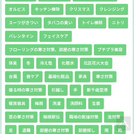
オルビス
キッチン掃除
クリスマス
クレンジング
スーツがきつい
タバコの臭い
トイレ掃除
ニトリ
バレンタイン
フェイスケア
フローリングの寒さ対策、部屋の寒さ対策
プチプラ美容
体臭
冬
冷え性
化粧水
北区花火大会
台風
唇ケア
基礎化粧品
家具
寒さ対策
寝る時の寒さ対策
引越し
手
新千歳空港
暖房器具
梅雨
洗濯
洗顔料
生姜
窓の寒さ対策
箱根駅伝
職場の乾燥対策
虫対策
足
退職
部屋の寒さ対策
部屋探し
雨
靴