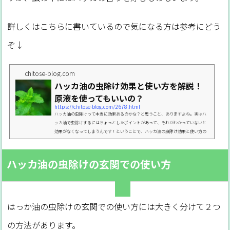
詳しくはこちらに書いているので気になる方は参考にどう
ぞ↓
chitose-blog.com
ハッカ油の虫除け効果と使い方を解説！
原液を使ってもいいの？
https://chitose-blog.com/2678.html
ハッカ油の虫除けって本当に効果あるのかな？と思うこと、ありますよね。実はハ
ッカ油で虫除けするにはちょっとしたポイントがあって、それがわかっていないと
効果がなくなってしまうんです！ということで、ハッカ油の虫除け効果と使い方の
注意点などをまとめておきますね。PICK UP【保存版】ハッカ油の使い方や注意
点、失敗しないための基本まとめハッカ油とは春から夏にかけての虫の多い時期は
虫除けアイテムが必須！なんですが、市販の虫除けを使いすぎると薬剤が体に悪そ
ハッカ油の虫除けの玄関での使い方
うでちょっと心配ですよね。その点、ハッカ油の虫除けは天然...
はっか油の虫除けの玄関での使い方には大きく分けて２つ
の方法があります。