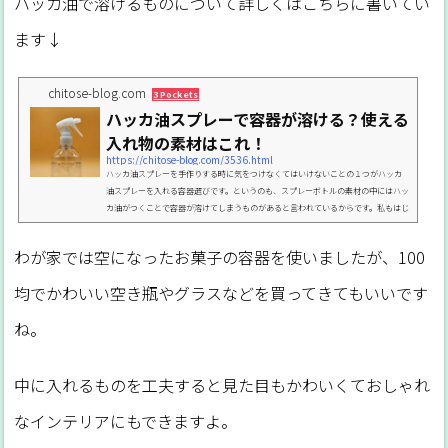
ハッカ油で溶けるものについて詳しくはこちらに書いてい
ます↓
chitose-blog.com
3 Pockets
ハッカ油スプレーで容器が溶ける？使える
入れ物の素材はこれ！
https://chitose-blog.com/3536.html
ハッカ油スプレーを手作りする時に気をつけなくてはいけないことの１つがハッカ
油スプレーを入れる容器選びです。というのも、スプレーボトルの素材の中にはハッ
カ油がつくことで容器が溶けてしまうものがあると言われているからです。私もはじ
めてハッカ油スプレーを作ったときに「失敗したかも！？」と思ってドキッとした
ことがあります。そこで今回はハッカ油スプレーを手作りする時の入れ物について、
わが家では空になったお菓子の容器を使いましたが、100
どんな容器を選べばいいのかお話しますね。PICK UP【保存版】ハッカ油の使い方
や注意点、失敗しないための基本まとめハッカ油スプ...
均でかわいい空き瓶やグラスなどを買ってきてもいいです
ね。
中に入れるものを工夫すると見た目もかわいくておしゃれ
なインテリアにもできますよ。