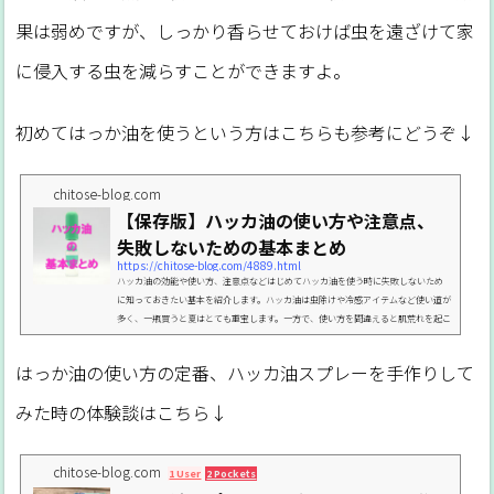
果は弱めですが、しっかり香らせておけば虫を遠ざけて家
に侵入する虫を減らすことができますよ。
初めてはっか油を使うという方はこちらも参考にどうぞ↓
chitose-blog.com
【保存版】ハッカ油の使い方や注意点、
失敗しないための基本まとめ
https://chitose-blog.com/4889.html
ハッカ油の効能や使い方、注意点などはじめてハッカ油を使う時に失敗しないため
に知っておきたい基本を紹介します。ハッカ油は虫除けや冷感アイテムなど使い道が
多く、一瓶買うと夏はとても重宝します。一方で、使い方を間違えると肌荒れを起こ
したりして危険なことも！安心してハッカ油を楽しむための情報をこれまで各記事
に書いてきたのですが、量が多くなってきたのでここにまとめておきますね。ハッ
はっか油の使い方の定番、ハッカ油スプレーを手作りして
カ油の効果効能ハッカ油にはどんな効果があるのか？なぜ効くのか？ハッカ油の効
果効能の基本について説明しています。①ハッカ油の虫...
みた時の体験談はこちら↓
chitose-blog.com
1 User
2 Pockets