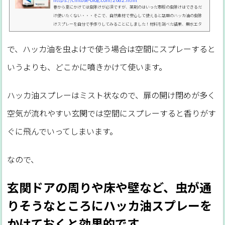
春から夏にかけては虫除けが必須ですが、薬剤のはいった市販の虫除けはできるだ
け使いたくない・・・そこで、自然素材で安心して使えると話題のハッカ油の虫除
けスプレーを自分で手作りしてみることにしました！材料を調べた結果、無水エタ
ノールがちょっと高かったので今回はエタノールなしで作ってみた感想です。精製水
と水道水での比較もしてみましたよ！PICK UP【保存版】ハッカ油の使い方や注意
で、ハッカ油を虫よけで使う場合は空間にスプレーすると
点、失敗しないための基本まとめハッカ油スプレーの材料について私がハッカ油ス
プレーを作る時に材料にどれも馴染みがなくて悩んだので...
いうよりも、どこかに噴きかけて使います。
ハッカ油スプレーはミスト状なので、扉の開け閉めが多く
空気が流れやすい玄関では空間にスプレーすると香りがす
ぐに飛んでいってしまいます。
なので、
玄関ドアの周りや床や壁など、虫が通
りそうなところにハッカ油スプレーを
かけておくと効果的です。