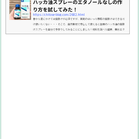
ハッカ油スプレーのエタノールなしの作
り方を試してみた！
https://chitose-blog.com/2682.html
春から夏にかけては虫除けが必須ですが、薬剤のはいった市販の虫除けはできるだ
け使いたくない・・・そこで、自然素材で安心して使えると話題のハッカ油の虫除
けスプレーを自分で手作りしてみることにしました！材料を調べた結果、無水エタ
ノールがちょっと高かったので今回はエタノールなしで作ってみた感想です。精製水
と水道水での比較もしてみましたよ！PICK UP【保存版】ハッカ油の使い方や注意
点、失敗しないための基本まとめハッカ油スプレーの材料について私がハッカ油ス
プレーを作る時に材料にどれも馴染みがなくて悩んだので...