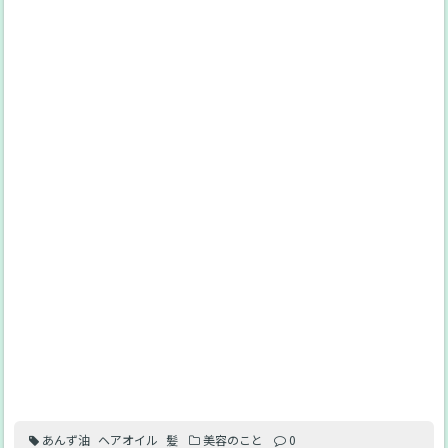
あんず油
ヘアオイル
髪
美容のこと
0