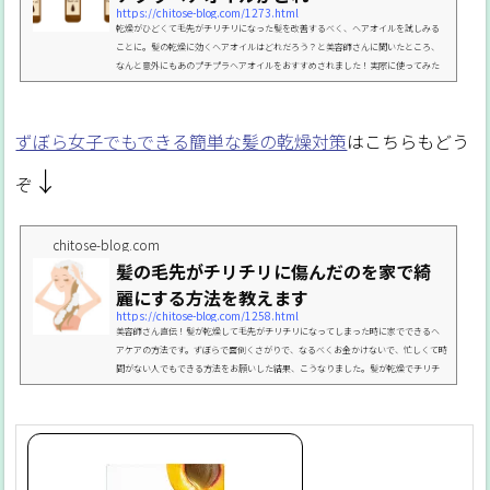
https://chitose-blog.com/1273.html
乾燥がひどくて毛先がチリチリになった髪を改善するべく、ヘアオイルを試しみる
ことに。髪の乾燥に効くヘアオイルはどれだろう？と美容師さんに聞いたところ、
なんと意外にもあのプチプラヘアオイルをおすすめされました！実際に使ってみた
感想がこれです。髪の乾燥のチリチリを改善するヘアオイル私が美容師さんに教わっ
てきた乾燥で痛んだ髪を改善する方法があるんですが↓この中で特に肝になるのが
ヘアオイルでした。というか、胸まであるロングヘアーなのにヘアオイルすらつけ
ずぼら女子でもできる簡単な髪の乾燥対策
はこちらもどう
ずに過ごしてきたって私の干物女レベルの高さを痛感する...
↓
ぞ
chitose-blog.com
髪の毛先がチリチリに傷んだのを家で綺
麗にする方法を教えます
https://chitose-blog.com/1258.html
美容師さん直伝！髪が乾燥して毛先がチリチリになってしまった時に家でできるヘ
アケアの方法です。ずぼらで面倒くさがりで、なるべくお金かけないで、忙しくて時
間がない人でもできる方法をお願いした結果、こうなりました。髪が乾燥でチリチ
リするのを改善するには？生まれて初めて髪をロングヘアにしたんですけどケア方
法を知らなくて何もせずにいたら髪がとんでもない傷みようでして。ここに至った
詳しい経緯はこちらをどうぞ↓というわけで、今回は私が美容師さんに聞いてきた
自宅でできる乾燥した髪のヘアケアの３つの方法を紹介し...