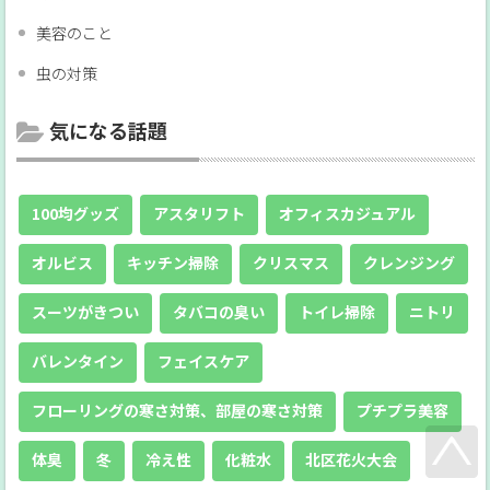
美容のこと
虫の対策
気になる話題
100均グッズ
アスタリフト
オフィスカジュアル
オルビス
キッチン掃除
クリスマス
クレンジング
スーツがきつい
タバコの臭い
トイレ掃除
ニトリ
バレンタイン
フェイスケア
フローリングの寒さ対策、部屋の寒さ対策
プチプラ美容
体臭
冬
冷え性
化粧水
北区花火大会