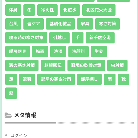
体臭
冬
冷え性
化粧水
北区花火大会
台風
唇ケア
基礎化粧品
家具
寒さ対策
寝る時の寒さ対策
引越し
手
新千歳空港
暖房器具
梅雨
洗濯
洗顔料
生姜
窓の寒さ対策
箱根駅伝
職場の乾燥対策
虫対策
足
退職
部屋の寒さ対策
部屋探し
雨
靴
髪
メタ情報
ログイン