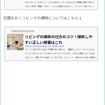
わからないことも多いというのも正直なところ。私もはじめて重曹を掃除に使おう
と思った時は「重曹って何？」「どんな効果があるの？」「どうやって使うの？」
と疑問ばかり浮かびました。そこで今回は重曹での掃除がはじめてという時に役立
つ重曹の効果や使い方などをまとめておきますね。重曹とは？重曹の性質まず浮か
花瓶をおくリビングの掃除についてはこちら↓
ぶのがそもそも重曹って何？という疑問ですよね。重曹は正式名称を「炭酸水素ナ
トリウム」といって、食塩水を原料に二酸化炭素を加える...
chitose-blog.com
リビングの掃除の仕方のコツ！掃除しや
すい正しい順番はこれ
https://chitose-blog.com/2894.html
リビングは家の中でも過ごす時間が長い場所だし、食事をしたりキッチンともつな
がっているのでいろいろな汚れがつきやすいですよね。こまめに掃除しないと本当
にあっという間に汚れが溜まってしまいます。かといって、毎日すみずみまで掃除を
するというのはなかなか大変。そこで私がやっているなるべく効率よく掃除をする
ポイントやリビングをきれいに保つコツがこれです。PICK UP▼その他、場所別の家
の掃除の仕方について▼家の掃除が楽になる順番や頻度は？気になる5箇所のきれい
を保つコツリビングの汚れの原因リビングは家の中でも...