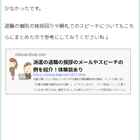
少なかったです。
退職の個別の挨拶回りや朝礼でのスピーチについてもこち
らにまとめたので参考にしてみてくださいね↓
chitose-blog.com
派遣の退職の挨拶のメールやスピーチの
例を紹介！体験談あり
https://chitose-blog.com/2471.html
派遣で働いていて悩むことの1つが派遣先の業務最終日の挨拶。ネットで調べると
「派遣も退職の挨拶は必ず必要！」ってでてくるけど、「え？本当に？」って思う
こともありますよね。挨拶するにしても誰にどのタイミングで何を話したらいいん
だろう？と思ったり。そこで私が派遣社員としていろいろな職場を体験してみて派
遣の退職の挨拶についてわかったことや体験談、挨拶スピーチの例文などを書いて
おきますね。PICK UP▼派遣も退職時にお菓子が必要？▼短期や半年の事務職の場
合の退職時のお菓子の体験談派遣が退職する時に挨拶は必要？...