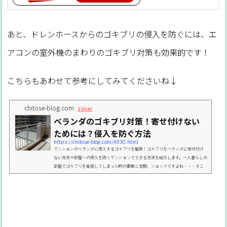
あと、ドレンホースからのゴキブリの侵入を防ぐには、エ
アコンの室外機のまわりのゴキブリ対策も効果的です！
こちらもあわせて参考にしてみてくださいね↓
chitose-blog.com
1 User
ベランダのゴキブリ対策！寄せ付けない
ためには？侵入を防ぐ方法
https://chitose-blog.com/4930.html
マンションのベランダに侵入するゴキブリを駆除！ゴキブリをベランダに寄せ付け
ない方法や部屋への侵入を防ぐマンションでできる方法を紹介します。一人暮らしの
部屋でゴキブリを発見してしまった時の衝撃と落胆、ショックですよね・・・そこ
で今回は、ゴキブリの部屋への侵入経路の１つであるベランダのゴキブリ対策を徹
底解説します！ベランダにゴキブリがよってくる原因マンションの場合、ゴキブリ
の部屋への侵入経路はいくつかありますが、ベランダからというのもとても多いで
す。じゃあ、ゴキブリがベランダに多いのはなぜなのか...