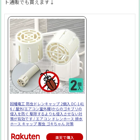
ト通販でも買えます↓
因幡電工 防虫ドレンキャップ 2個入 DC-141
6 / 屋外(エアコン室外機)からのゴキブリの
侵入を防ぐ 駆除するよりも侵入させない対
策が有効です / エアコン ドレンホース 排水
ホース キャップ 害虫 ゴキちゃん 対策
楽天で購入