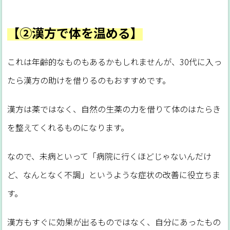
に私がやってみた本音の感想がこれです。テレビでも話題のはじめてのやせ筋トレ以
前、大型書店をぶらぶらしている時に筋トレ本なのになんともゆるそうな感じで、
「筋トレが嫌いな私でもきるかも？」と気になったのがこの本↓ はじめてのやせ筋
【②漢方で体を温める】
トレ はじめてのやせ筋トレ （今回は楽天さんにご提供...
これは年齢的なものもあるかもしれませんが、30代に入っ
たら漢方の助けを借りるのもおすすめです。
漢方は薬ではなく、自然の生薬の力を借りて体のはたらき
を整えてくれるものになります。
なので、未病といって「病院に行くほどじゃないんだけ
ど、なんとなく不調」というような症状の改善に役立ちま
す。
漢方もすぐに効果が出るものではなく、自分にあったもの