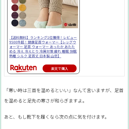
【送料無料】ランキング1位獲得！レビュー
9500件超！健康足首ウォーマー【レッグウ
ォーマー 足首 ウォーマー あったか あたた
める 冷え 冷えとり 冷房対策 疲れ 睡眠 快眠
熟睡 シルク 足首丈 日本製 山忠】
楽天で購入
「寒い時は三首を温めるといい」なんて言いますが、足首
を温めると足先の寒さが和らぎますよ。
あと、もし靴下を履くなら次の点に気を付けます。