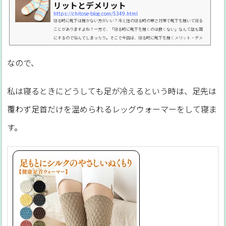
リットとデメリット
https://chitose-blog.com/5349.html
寝る時に靴下は履かない方がいい？冷え性の寝る時の寒さ対策で靴下を履いて寝る
ことがありますよね？一方で、「寝る時に靴下を履くのは良くない」なんて話も耳
にするので悩んでしまったり。そこで今回は、寝る時に靴下を履くメリット・デメ
リットと、就寝時に足が寒い時の靴下選びのポイント、おすすめのアイテムを紹介
します。寝る時に靴下は良くない？冷え性だと冬は足がキンキンに冷えて布団に入っ
なので、
てもなかなか寝付けない、ということがありますよね。そんな時に足元の寒さ対策
として手っ取り早くできるのが靴下を履いて寝ること。...
私は寝るときにどうしても足が冷えるという時は、足先は
覆わず足首だけを温められるレッグウォーマーをして寝ま
す。