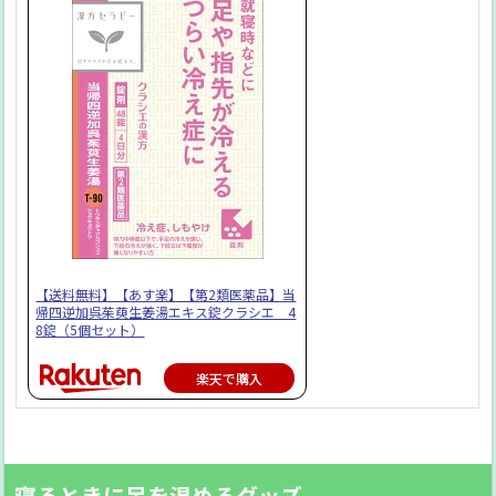
【送料無料】【あす楽】【第2類医薬品】当
帰四逆加呉茱萸生姜湯エキス錠クラシエ 4
8錠（5個セット）
楽天で購入
寝るときに足を温めるグッズ